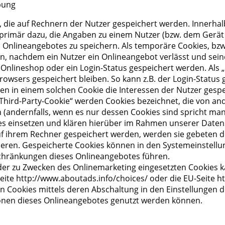
bung
t, die auf Rechnern der Nutzer gespeichert werden. Innerha
primär dazu, die Angaben zu einem Nutzer (bzw. dem Gerät
Onlineangebotes zu speichern. Als temporäre Cookies, bzw.
n, nachdem ein Nutzer ein Onlineangebot verlässt und sein
m Onlineshop oder ein Login-Status gespeichert werden. Als
rowsers gespeichert bleiben. So kann z.B. der Login-Status
 in einem solchen Cookie die Interessen der Nutzer gespe
hird-Party-Cookie“ werden Cookies bezeichnet, die von an
andernfalls, wenn es nur dessen Cookies sind spricht man v
 einsetzen und klären hierüber im Rahmen unserer Datens
auf ihrem Rechner gespeichert werden, werden sie gebeten 
vieren. Gespeicherte Cookies können in den Systemeinstell
chränkungen dieses Onlineangebotes führen.
er zu Zwecken des Onlinemarketing eingesetzten Cookies kan
Seite http://www.aboutads.info/choices/ oder die EU-Seite 
 Cookies mittels deren Abschaltung in den Einstellungen d
tionen dieses Onlineangebotes genutzt werden können.