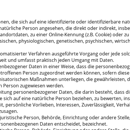
n, die sich auf eine identifizierte oder identifizierbare n
ne natürliche Person angesehen, die direkt oder indirekt, i
andortdaten, zu einer Online-Kennung (z.B. Cookie) oder
sischen, physiologischen, genetischen, psychischen, wirtscha
 automatisierter Verfahren ausgeführte Vorgang oder jede 
weit und umfasst praktisch jeden Umgang mit Daten.
enbezogener Daten in einer Weise, dass die personenbezog
betroffenen Person zugeordnet werden können, sofern diese
isatorischen Maßnahmen unterliegen, die gewährleisten, d
chen Person zugewiesen werden.
rbeitung personenbezogener Daten, die darin besteht, das
 sich auf eine natürliche Person beziehen, zu bewerten, i
it, persönliche Vorlieben, Interessen, Zuverlässigkeit, Verh
zusagen.
r juristische Person, Behörde, Einrichtung oder andere Stel
ersonenbezogenen Daten entscheidet, bezeichnet.